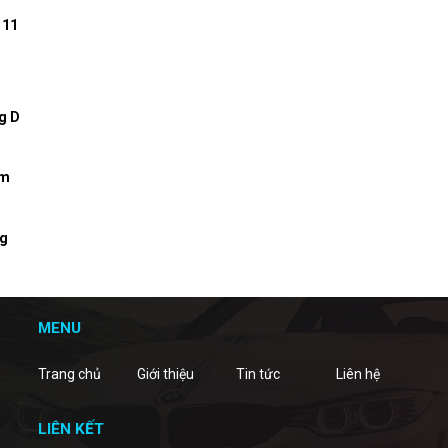
 11
g D
am
ng
MENU
Trang chủ
Giới thiệu
Tin tức
Liên hệ
LIÊN KẾT