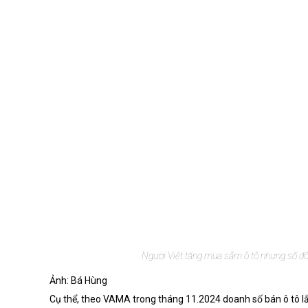
Người Việt tăng mua sắm ô tô nhưng số đôn
Ảnh: Bá Hùng
Cụ thể, theo VAMA trong tháng 11.2024 doanh số bán ô tô lắ