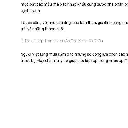
một loạt các mẫu mã ô tô nhập khẩu cũng được nhà phân phối
cạnh tranh.
Tất cả cộng với nhu cầu đi lại của bản thân, gia đình cũng 
trôi về những tháng cuối.
Ô Tô Lắp Ráp Trong Nước Áp Đảo Xe Nhập Khẩu
Người Việt tăng mua sắm ô tô nhưng số đông lựa chọn các mẫ
trước bạ. Đây chính là lý do giúp ô tô lắp ráp trong nước áp