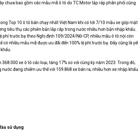
ố này chưa bao gồm các mẫu mã ô tô do TC Motor lắp ráp phân phối cũng
trong Top 10 ô tô bán chạy nhất Việt Nam khi có tới 7/10 mẫu xe góp mặt
ợng tiêu thụ các phiên bản lắp ráp trong nước nhiều hơn bản nhập khẩu.
ệ phí trước bạ theo Nghị định 109/2024/NĐ-CP, nhiều mẫu ô tô nội còn
c tế có nhiều mẫu mã được ưu đãi đến 100% lệ phí trước bạ. Đây cũng là yế
 khẩu.
368.000 xe ô tô các loại, tăng 17% so với cùng kỳ năm 2023. Trong đó,
ng nước đang chiếm ưu thế với 159.868 xe bán ra, nhiều hơn xe nhập khẩu
 đầu sử dụng