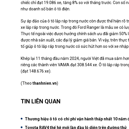
chiếc chỉ đạt 19.086 xe, tăng 8% so với tháng trước. Con s
như doanh số bán ô tô điện.
Sự áp đảo của ô tô lắp ráp trong nước còn được thể hiện rõ 
xe lắp ráp trong nước. Trong đó Ford Ranger là mẫu xe có lư
Thực tế ngoài việc được hưởng chính sách ưu đãi giảm 50% l
được nhà sản xuất, các đại lý giảm giá bán. Vì vậy, trên thự
tố giúp ô tô lắp ráp trong nước có sức hút hơn so với xe nhập
Khép lại 11 tháng đầu năm 2024, người Việt đã mua sắm hơn 
riêng các thành viên VAMA đạt 308.544 xe. Ô tô lắp ráp tro
(đạt 148.676 xe).
(Theo
thanhnien.vn
)
TIN LIÊN QUAN
Thương hiệu ô tô có chi phí vận hành thấp nhất 10 năm
Toyota RAV4 thế hệ mới lần đầu lộ diện trên đường thử