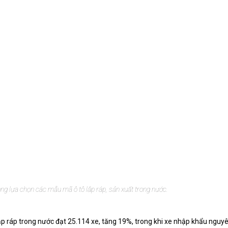
g lựa chọn các mẫu mã ô tô lắp ráp, sản xuất trong nước.
p ráp trong nước đạt 25.114 xe, tăng 19%, trong khi xe nhập khẩu nguy