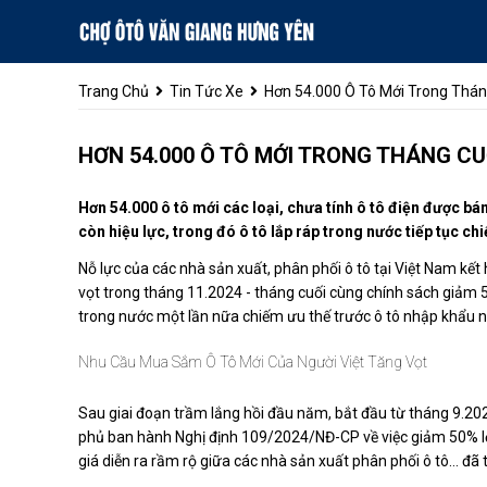
Trang Chủ
Tin Tức Xe
Hơn 54.000 Ô Tô Mới Trong Thán
HƠN 54.000 Ô TÔ MỚI TRONG THÁNG CU
Hơn 54.000 ô tô mới các loại, chưa tính ô tô điện được bá
còn hiệu lực, trong đó ô tô lắp ráp trong nước tiếp tục c
Nỗ lực của các nhà sản xuất, phân phối ô tô tại Việt Nam kết
vọt trong tháng 11.2024 - tháng cuối cùng chính sách giảm 5
trong nước một lần nữa chiếm ưu thế trước ô tô nhập khẩu n
Nhu Cầu Mua Sắm Ô Tô Mới Của Người Việt Tăng Vọt
Sau giai đoạn trầm lắng hồi đầu năm, bắt đầu từ tháng 9.2024
phủ ban hành Nghị định 109/2024/NĐ-CP về việc giảm 50% lệ 
giá diễn ra rầm rộ giữa các nhà sản xuất phân phối ô tô… đã