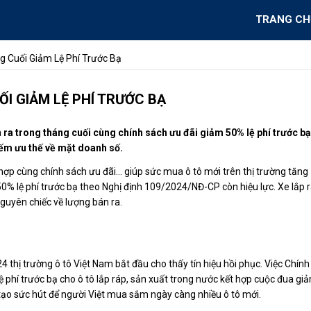
TRANG CH
g Cuối Giảm Lệ Phí Trước Bạ
ỐI GIẢM LỆ PHÍ TRƯỚC BẠ
n ra trong tháng cuối cùng chính sách ưu đãi giảm 50% lệ phí trước bạ
hiếm ưu thế về mặt doanh số.
 hợp cùng chính sách ưu đãi… giúp sức mua ô tô mới trên thị trường tăng
0% lệ phí trước bạ theo Nghị định 109/2024/NĐ-CP còn hiệu lực. Xe lắp 
guyên chiếc về lượng bán ra.
 thị trường ô tô Việt Nam bắt đầu cho thấy tín hiệu hồi phục. Việc Chính
phí trước bạ cho ô tô lắp ráp, sản xuất trong nước kết hợp cuộc đua gi
 tạo sức hút để người Việt mua sắm ngày càng nhiều ô tô mới.