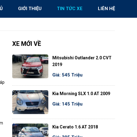
Ủ
GIỚI THIỆU
TIN TỨC XE
LIÊN HỆ
XE MỚI VỀ
Mitsubishi Outlander 2.0 CVT
2019
Giá: 545 Triệu
ráp
Kia Morning SLX 1.0 AT 2009
Giá: 145 Triệu
ảm
Kia Cerato 1.6 AT 2018