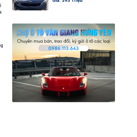
Giá: 395 Triệu
ố
i
ng