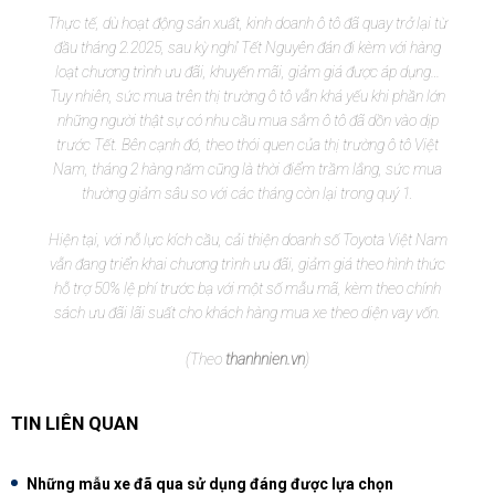
Thực tế, dù hoạt động sản xuất, kinh doanh ô tô đã quay trở lại từ
đầu tháng 2.2025, sau kỳ nghỉ Tết Nguyên đán đi kèm với hàng
loạt chương trình ưu đãi, khuyến mãi, giảm giá được áp dụng…
Tuy nhiên, sức mua trên thị trường ô tô vẫn khá yếu khi phần lớn
những người thật sự có nhu cầu mua sắm ô tô đã dồn vào dịp
trước Tết. Bên cạnh đó, theo thói quen của thị trường ô tô Việt
Nam, tháng 2 hàng năm cũng là thời điểm trầm lắng, sức mua
thường giảm sâu so với các tháng còn lại trong quý 1.
Hiện tại, với nỗ lực kích cầu, cải thiện doanh số Toyota Việt Nam
vẫn đang triển khai chương trình ưu đãi, giảm giá theo hình thức
hỗ trợ 50% lệ phí trước bạ với một số mẫu mã, kèm theo chính
sách ưu đãi lãi suất cho khách hàng mua xe theo diện vay vốn.
(Theo
thanhnien.vn
)
TIN LIÊN QUAN
Những mẫu xe đã qua sử dụng đáng được lựa chọn