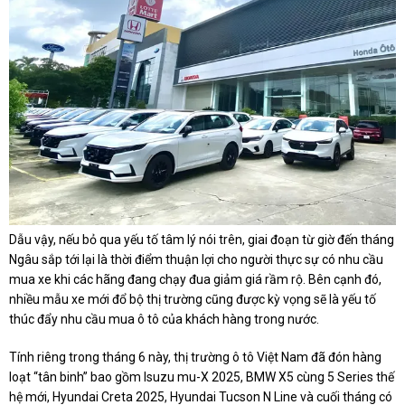
Dẫu vậy, nếu bỏ qua yếu tố tâm lý nói trên, giai đoạn từ giờ đến tháng
Ngâu sắp tới lại là thời điểm thuận lợi cho người thực sự có nhu cầu
mua xe khi các hãng đang chạy đua giảm giá rầm rộ. Bên cạnh đó,
nhiều mẫu xe mới đổ bộ thị trường cũng được kỳ vọng sẽ là yếu tố
thúc đẩy nhu cầu mua ô tô của khách hàng trong nước.
Tính riêng trong tháng 6 này, thị trường ô tô Việt Nam đã đón hàng
loạt “tân binh” bao gồm Isuzu mu-X 2025, BMW X5 cùng 5 Series thế
hệ mới, Hyundai Creta 2025, Hyundai Tucson N Line và cuối tháng có