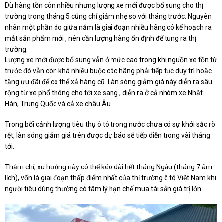
Dù hàng tồn còn nhiều nhưng lượng xe mới được bổ sung cho thị
trường trong tháng 5 cũng chỉ giảm nhẹ so với tháng trước. Nguyên
nhân một phần do giữa năm là giai đoạn nhiều hãng có kế hoạch ra
mắt sản phẩm mới , nên cần lượng hàng ổn định để tung ra thị
trường.
Lượng xe mới được bổ sung vẫn ở mức cao trong khi nguồn xe tồn từ
trước đó vẫn còn khá nhiều buộc các hãng phải tiếp tục duy trì hoặc
tăng ưu đãi để có thể xả hàng cũ. Làn sóng giảm giá này diễn ra sâu
rộng từ xe phổ thông cho tới xe sang , diễn ra ở cả nhóm xe Nhật
Hàn, Trung Quốc và cả xe châu Âu.
Trong bối cảnh lượng tiêu thụ ô tô trong nước chưa có sự khởi sắc rõ
rệt, làn sóng giảm giá trên được dự báo sẽ tiếp diễn trong vài tháng
tới.
Thậm chí, xu hướng này có thể kéo dài hết tháng Ngâu (tháng 7 âm
lịch), vốn là giai đoạn thấp điểm nhất của thị trường ô tô Việt Nam khi
người tiêu dùng thường có tâm lý hạn chế mua tài sản giá trị lớn.