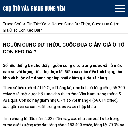
Trang Chủ
Tin Tức Xe
Nguồn Cung Dư Thừa, Cuộc Đua Giảm
Giá Ô Tô Còn Kéo Dài?
NGUỒN CUNG DƯ THỪA, CUỘC ĐUA GIẢM GIÁ Ô TÔ
CÒN KÉO DÀI?
Số liệu thống kê cho thấy nguồn cung ô tô trong nước vẫn ở mức
cao so với lượng tiêu thụ thực tế. Điều này dẫn đến tình trạng tồn
kho và buộc các doanh nghiệp phải giảm giá để xả hàng.
Theo số liệu mới nhất từ Cục Thống kê, ước tính có tổng cộng 56.200
chiếc ô tô mới được bổ sung cho thị trường Việt Nam trong tháng 5
vừa qua. Con số này giảm nhẹ 0,7% so với tháng 4 (56.614 chiếc),
bao gồm cả xe sản xuất trong nước và xe nhập khẩu .
Tính chung từ đầu năm 2025 đến nay, các nhà sản xuất ô tô trong
nước xuất xưởng ước đạt tổng cộng 183.400 chiếc, tăng tới 70,3% so