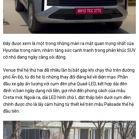
Đây được xem là một trong những màn ra mắt quan trọng nhất của
Hyundai trong năm, nhằm tăng sức cạnh tranh trong phân khúc SUV
cỡ nhỏ đang ngày càng sôi động.
Venue thế hệ thứ hai đã nhiều lần bị bắt gặp khi chạy thử trên đường
phố Ấn Độ, từ đó hé lộ những thay đổi đáng kể về diện mạo. Phần
đầu xe gây ấn tượng với cụm đèn pha Quad-LED, kết hợp dải đèn
định vị ban ngày dạng nối liền, gợi nhớ đến phong cách của mẫu
Creta mới. Ngoài ra, dải LED hình chữ L đặt thấp bên dưới cụm đèn
chính được cho là lấy cảm hứng từ thiết kế trên mẫu Palisade thế hệ
đầu tiên.