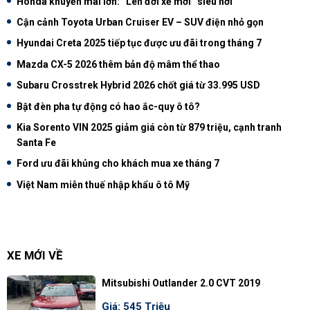
Honda khuyến mãi lớn: “Lên đời xế mới” siêu hời
Cận cảnh Toyota Urban Cruiser EV – SUV điện nhỏ gọn
Hyundai Creta 2025 tiếp tục được ưu đãi trong tháng 7
Mazda CX-5 2026 thêm bản độ mâm thể thao
Subaru Crosstrek Hybrid 2026 chốt giá từ 33.995 USD
Bật đèn pha tự động có hao ắc-quy ô tô?
Kia Sorento VIN 2025 giảm giá còn từ 879 triệu, cạnh tranh
Santa Fe
Ford ưu đãi khủng cho khách mua xe tháng 7
Việt Nam miễn thuế nhập khẩu ô tô Mỹ
XE MỚI VỀ
Mitsubishi Outlander 2.0 CVT 2019
Giá: 545 Triệu