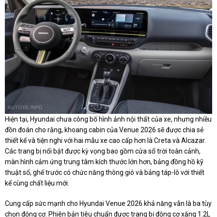
Hiện tại, Hyundai chưa công bố hình ảnh nội thất của xe, nhưng nhiều
đồn đoán cho rằng, khoang cabin của Venue 2026 sẽ được chia sẻ
thiết kế và tiện nghi với hai mẫu xe cao cấp hơn là Creta và Alcazar.
Các trang bị nổi bật được kỳ vọng bao gồm cửa sổ trời toàn cảnh,
màn hình cảm ứng trung tâm kích thước lớn hơn, bảng đồng hồ kỹ
thuật số, ghế trước có chức năng thông gió và bảng táp-lô với thiết
kế cùng chất liệu mới.
Cung cấp sức mạnh cho Hyundai Venue 2026 khả năng vẫn là ba tùy
chọn động cơ. Phiên bản tiêu chuẩn được trang bị động cơ xăng 1.2L