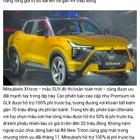
nâng tổng giá trị ưu đãi lên tới gần 49 triệu đồng.
Mitsubishi Xforce – mẫu
SUV
đô thị hoàn toàn mới – cũng được ưu
đãi mạnh tay trong dịp này. Các phiên bản cao cấp như Premium và
GLX được hỗ trợ 100% phí trước bạ, tương đương với khoản tiết kiệm
gần 70 triệu đồng chi phí lăn bánh. Trong khi đó, phiên bản Ultimate
với tùy chọn màu sơn hai tông màu được hỗ trợ 50% lệ phí trước bạ,
đi kèm phiếu nhiên liệu có giá trị lên đến 20 triệu đồng. Không nằm
ngoài cuộc chơi, dòng bán tải All-New Triton cũng góp mặt trong
chương trình ưu đãi tháng 11. Mitsubishi hỗ trợ 100% lệ phí trước bạ