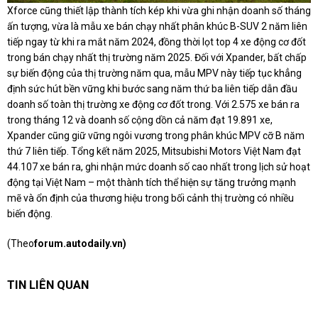
Xforce cũng thiết lập thành tích kép khi vừa ghi nhận doanh số tháng
ấn tượng, vừa là mẫu xe bán chạy nhất phân khúc B-SUV 2 năm liên
tiếp ngay từ khi ra mắt năm 2024, đồng thời lọt top 4 xe động cơ đốt
trong bán chạy nhất thị trường năm 2025. Đối với Xpander, bất chấp
sự biến động của thị trường năm qua, mẫu MPV này tiếp tục khẳng
định sức hút bền vững khi bước sang năm thứ ba liên tiếp dẫn đầu
doanh số toàn thị trường xe động cơ đốt trong. Với 2.575 xe bán ra
trong tháng 12 và doanh số cộng dồn cả năm đạt 19.891 xe,
Xpander cũng giữ vững ngôi vương trong phân khúc MPV cỡ B năm
thứ 7 liên tiếp. Tổng kết năm 2025, Mitsubishi Motors Việt Nam đạt
44.107 xe bán ra, ghi nhận mức doanh số cao nhất trong lịch sử hoạt
động tại Việt Nam – một thành tích thể hiện sự tăng trưởng mạnh
mẽ và ổn định của thương hiệu trong bối cảnh thị trường có nhiều
biến động.
(Theo
forum.autodaily.vn)
TIN LIÊN QUAN