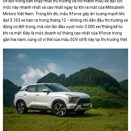
cơ đốt trong bán chạy nhất thị trường và trở thành mẫu xe đạt cột
mốc này nhanh nhất và cao nhất ngay từ khi ra mắt của Mitsubishi
Motors Việt Nam. Trong khi đó, mẫu Xforce gây ấn tượng mạnh khi
đạt 3.163 xe bán ra trong tháng 12 – không chỉ dẫn đầu thị trường xe
động cơ đốt trong, mà còn lần đầu vượt mốc 3.000 xe/tháng kể từ
khi ra mắt. Đây là mức doanh số tháng cao nhất của Xforce trong
gần hai năm, củng cố vị thế của mẫu SUV cỡ B này tại thị trường Việt.